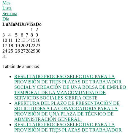
Mes
Lista
Semana
Día
Lu
Ma
Mi
Ju
Vi
Sa
Do
1
2
3
4
5
6
7
8
9
10
11
12
13
14
15
16
17
18
19
20
21
22
23
24
25
26
27
28
29
30
31
Tablón de anuncios
RESULTADO PROCESO SELECTIVO PARA LA
PROVISIÓN DE TRES PLAZAS DE TRABAJADOR
SOCIAL Y CREACIÓN DE UNA BOLSA DE EMPLEO
TEMPORAL DE LA MANCOMUNIDAD DE
SERVICIOS SOCIALES SIERRA OESTE
APERTURA DEL PLAZO DE PRESENTACIÓN DE
SOLICITUDES A LA CONVOCATORIA PARA LA
PROVISIÓN DE UNA PLAZA DE TÉCNICO DE
ADMINISTRACIÓN GENERAL.
RESULTADO PROCESO SELECTIVO PARA LA
PROVISIÓN DE TRES PLAZAS DE TRABAJADOR