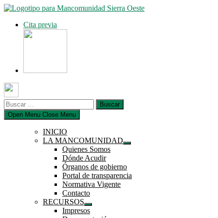
Saltar
al
Cita previa
contenido
Buscar:
Open Menu
Close Menu
INICIO
LA MANCOMUNIDAD
Mostrar
Quienes Somos
el
Dónde Acudir
submenú
Órganos de gobierno
Portal de transparencia
Normativa Vigente
Contacto
RECURSOS
Mostrar
Impresos
el