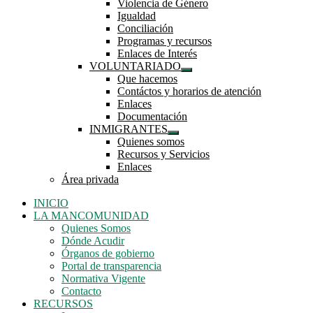
Violencia de Género
submenú
Igualdad
Conciliación
Programas y recursos
Enlaces de Interés
VOLUNTARIADO
Mostrar
Que hacemos
el
Contáctos y horarios de atención
submenú
Enlaces
Documentación
INMIGRANTES
Mostrar
Quienes somos
el
Recursos y Servicios
submenú
Enlaces
Área privada
INICIO
LA MANCOMUNIDAD
Quienes Somos
Dónde Acudir
Órganos de gobierno
Portal de transparencia
Normativa Vigente
Contacto
RECURSOS