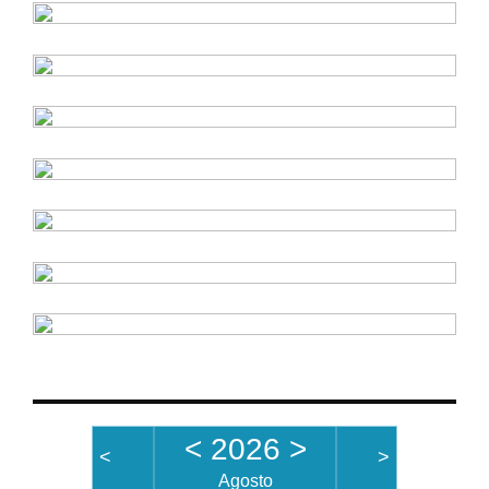
<
2026
>
<
>
Agosto