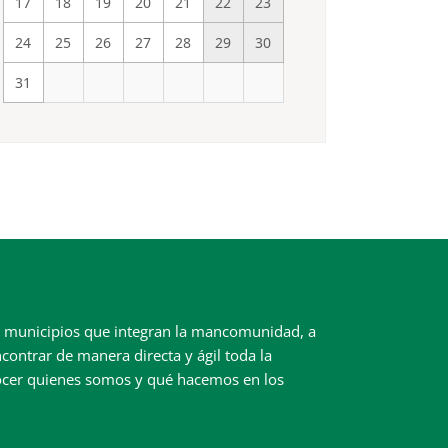
17
18
19
20
21
22
23
24
25
26
27
28
29
30
31
ez municipios que integran la mancomunidad, a
contrar de manera directa y ágil toda la
ocer quienes somos y qué hacemos en los