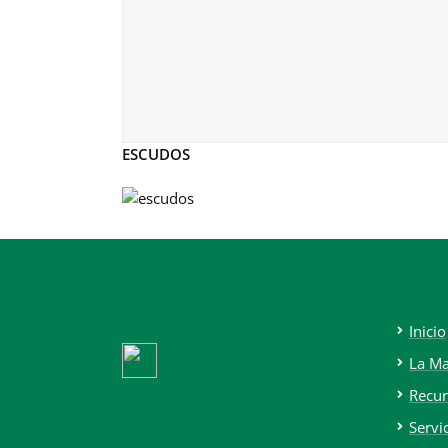
ESCUDOS
Inicio
La M
Recur
Servi