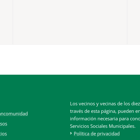
Los vecinos y vecinas de los di
través de esta página, pueden en
ancomunidad
información necesaria para con
sos
Servicios Sociales Municipales.
cios
Política de privacidad