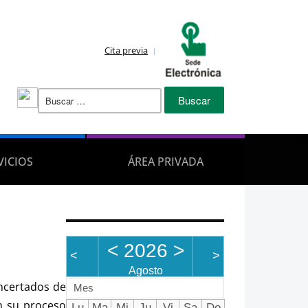
Cita previa
Buscar:
VICIOS
ÁREA PRIVADA
<
2026
>
<
>
Agosto
oncertados de
Mes
en su proceso
Lu
Ma
Mi
Ju
Vi
Sa
Do