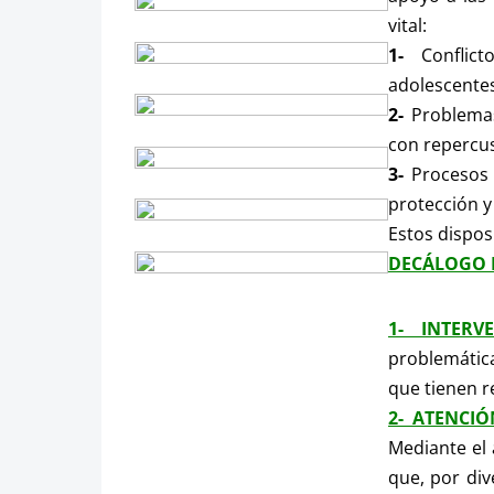
vital:
1-
Conflicto
adolescentes
2-
Problemas 
con repercus
3-
Procesos
protección y
Estos dispos
DECÁLOGO 
1- INTERV
problemática
que tienen r
2- ATENCI
Mediante el 
que, por div