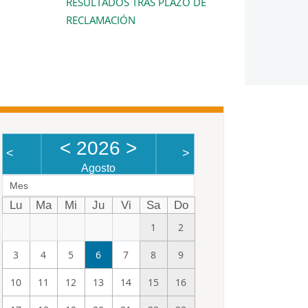
RESULTADOS TRAS PLAZO DE
RECLAMACIÓN
<
2026
>
<
>
Agosto
Mes
Lu
Ma
Mi
Ju
Vi
Sa
Do
1
2
3
4
5
6
7
8
9
10
11
12
13
14
15
16