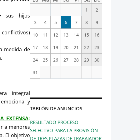
1
2
y sus hijos
3
4
5
6
7
8
9
onflictivos)
10
11
12
13
14
15
16
17
18
19
20
21
22
23
na medida de
.
24
25
26
27
28
29
30
31
a integral
l emocional y
TABLÓN DE ANUNCIOS
IA EXTENSA
:
RESULTADO PROCESO
iar a menores
SELECTIVO PARA LA PROVISIÓN
. El objetivo
DE TRES PLAZAS DE TRABAJADOR