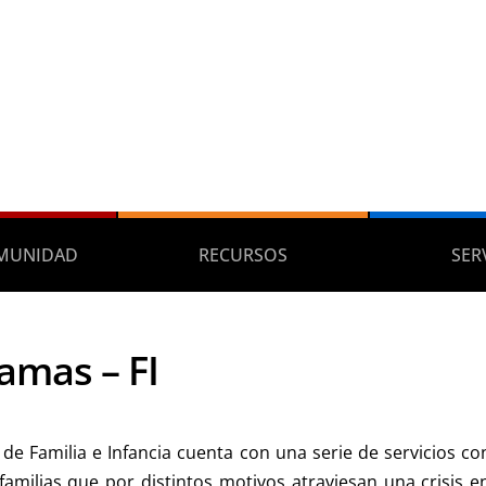
MUNIDAD
RECURSOS
SER
amas – FI
de Familia e Infancia cuenta con una serie de servicios c
familias que por distintos motivos atraviesan una crisis 