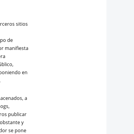
rceros sitios
ipo de
or manifiesta
era
úblico,
, poniendo en
.
macenados, a
logs,
ros publicar
 obstante y
ador se pone