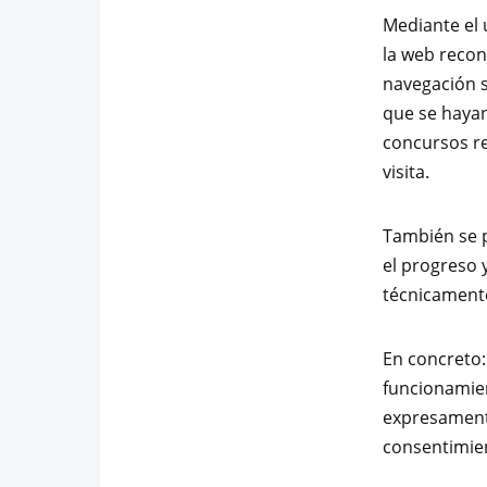
Mediante el 
la web recon
navegación s
que se hayan
concursos re
visita.
También se p
el progreso 
técnicamente
En concreto: 
funcionamien
expresament
consentimie