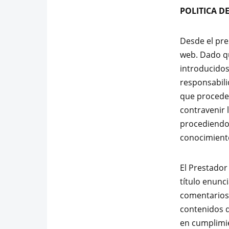
POLITICA D
Desde el pre
web. Dado qu
introducidos
responsabili
que proceder
contravenir l
procediendo 
conocimiento
El Prestador
título enunci
comentarios,
contenidos d
en cumplimie