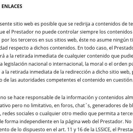
E ENLACES
sente sitio web es posible que se redirija a contenidos de te
e el Prestador no puede controlar siempre los contenidos
 por los terceros en sus sitios web, éste no asume ningún t
dad respecto a dichos contenidos. En todo caso, el Prestad
á a la retirada inmediata de cualquier contenido que pudi
a legislación nacional o internacional, la moral o el orden p
a la retirada inmediata de la redirección a dicho sitio web
 de las autoridades competentes el contenido en cuestión
 no se hace responsable de la información y contenidos al
ativo pero no limitativo, en foros, chat´s, generadores de b
 redes sociales o cualquier otro medio que permita a terce
e forma independiente en la página web del Prestador. No
nto de lo dispuesto en el art. 11 y 16 de la LSSICE, el Prest