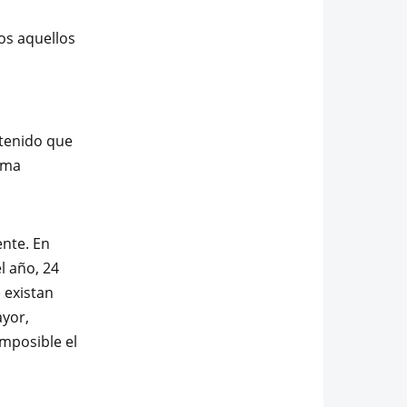
os aquellos
ntenido que
orma
ente. En
l año, 24
 existan
ayor,
imposible el