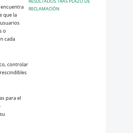
RESULTADOS TRAS PLAZO DE
e encuentra
RECLAMACIÓN
e que la
 usuarios
s o
en cada
co, controlar
rescindibles
as para el
o
 su