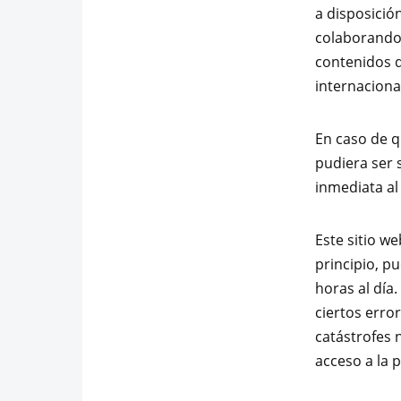
a disposició
colaborando 
contenidos q
internaciona
En caso de q
pudiera ser s
inmediata al
Este sitio w
principio, p
horas al día
ciertos erro
catástrofes 
acceso a la 