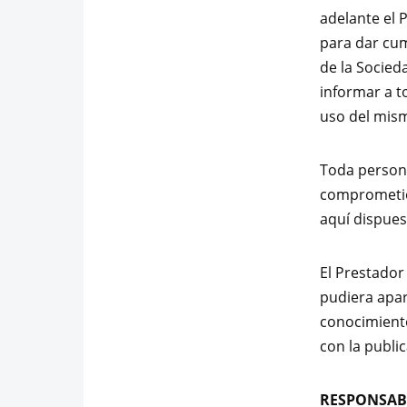
adelante el 
para dar cum
de la Socied
informar a t
uso del mis
Toda persona
comprometién
aquí dispues
El Prestador
pudiera apar
conocimiento
con la public
RESPONSAB