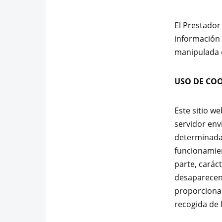
El Prestador
información 
manipulada o
USO DE COO
Este sitio w
servidor env
determinadas
funcionamient
parte, carác
desaparecen 
proporcionan
recogida de 