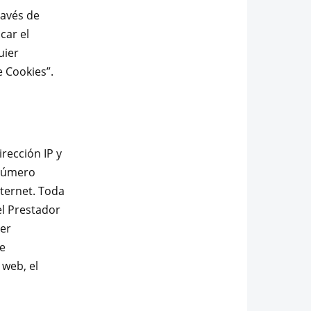
ravés de
car el
uier
 Cookies”.
rección IP y
 número
ternet. Toda
el Prestador
ner
e
 web, el