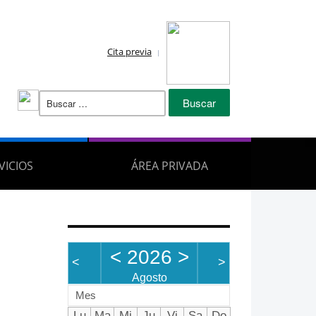
Cita previa
Buscar:
VICIOS
ÁREA PRIVADA
<
2026
>
<
>
Agosto
Mes
Lu
Ma
Mi
Ju
Vi
Sa
Do