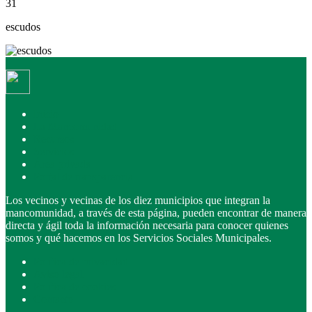
31
escudos
Inicio
La Mancomunidad
Recursos
Servicios
Área privada
Portal de transparencia
Los vecinos y vecinas de los diez municipios que integran la
mancomunidad, a través de esta página, pueden encontrar de manera
directa y ágil toda la información necesaria para conocer quienes
somos y qué hacemos en los Servicios Sociales Municipales.
Política de privacidad
Aviso legal
Política de cookies
Contacto