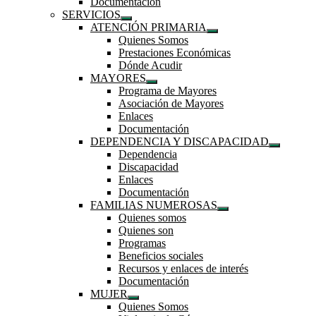
Documentación
submenú
SERVICIOS
Mostrar
ATENCIÓN PRIMARIA
el
Mostrar
Quienes Somos
submenú
el
Prestaciones Económicas
submenú
Dónde Acudir
MAYORES
Mostrar
Programa de Mayores
el
Asociación de Mayores
submenú
Enlaces
Documentación
DEPENDENCIA Y DISCAPACIDAD
Mostrar
Dependencia
el
Discapacidad
submenú
Enlaces
Documentación
FAMILIAS NUMEROSAS
Mostrar
Quienes somos
el
Quienes son
submenú
Programas
Beneficios sociales
Recursos y enlaces de interés
Documentación
MUJER
Mostrar
Quienes Somos
el