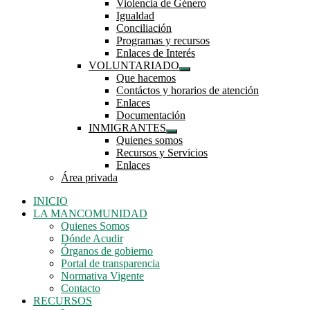
Violencia de Género
submenú
Igualdad
Conciliación
Programas y recursos
Enlaces de Interés
VOLUNTARIADO
Mostrar
Que hacemos
el
Contáctos y horarios de atención
submenú
Enlaces
Documentación
INMIGRANTES
Mostrar
Quienes somos
el
Recursos y Servicios
submenú
Enlaces
Área privada
INICIO
LA MANCOMUNIDAD
Quienes Somos
Dónde Acudir
Órganos de gobierno
Portal de transparencia
Normativa Vigente
Contacto
RECURSOS