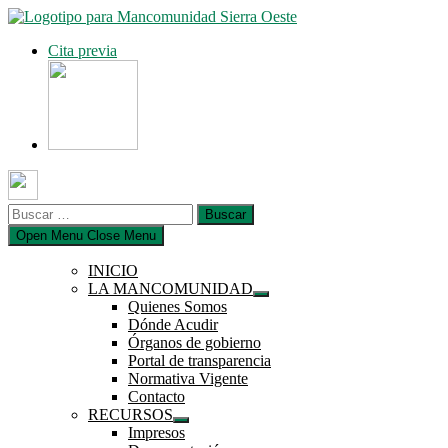
Saltar
al
Cita previa
contenido
Buscar:
Open Menu
Close Menu
INICIO
LA MANCOMUNIDAD
Mostrar
Quienes Somos
el
Dónde Acudir
submenú
Órganos de gobierno
Portal de transparencia
Normativa Vigente
Contacto
RECURSOS
Mostrar
Impresos
el