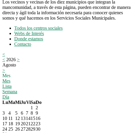
Los vecinos y vecinas de los diez municipios que integran la
mancomunidad, a través de esta página, pueden encontrar de manera
directa y ágil toda la información necesaria para conocer quienes
somos y qué hacemos en los Servicios Sociales Municipales.
Todos los centros sociales
Webs de Interés
Donde estamos
Contacto
<
<
2026
>
Agosto
>
Mes
Mes
Lista
Semana
Día
Lu
Ma
Mi
Ju
Vi
Sa
Do
1
2
3
4
5
6
7
8
9
10
11
12
13
14
15
16
17
18
19
20
21
22
23
24
25
26
27
28
29
30