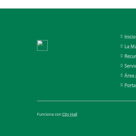
Inicio
La M
Recu
Servi
Área 
Porta
Funciona con
City Hall