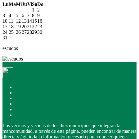
Lu
Ma
Mi
Ju
Vi
Sa
Do
1
2
3
4
5
6
7
8
9
10
11
12
13
14
15
16
17
18
19
20
21
22
23
24
25
26
27
28
29
30
31
escudos
Inicio
La Mancomunidad
Recursos
Servicios
Área privada
Portal de transparencia
Los vecinos y vecinas de los diez municipios que integran la
mancomunidad, a través de esta página, pueden encontrar de manera
directa y ágil toda la información necesaria para conocer quienes