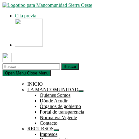
Saltar
al
Cita previa
contenido
Buscar:
Open Menu
Close Menu
INICIO
LA MANCOMUNIDAD
Mostrar
Quienes Somos
el
Dónde Acudir
submenú
Órganos de gobierno
Portal de transparencia
Normativa Vigente
Contacto
RECURSOS
Mostrar
Impresos
el