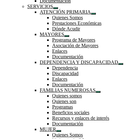
Documentación
submenú
SERVICIOS
Mostrar
ATENCIÓN PRIMARIA
el
Mostrar
Quienes Somos
submenú
el
Prestaciones Económicas
submenú
Dónde Acudir
MAYORES
Mostrar
Programa de Mayores
el
Asociación de Mayores
submenú
Enlaces
Documentación
DEPENDENCIA Y DISCAPACIDAD
Mostrar
Dependencia
el
Discapacidad
submenú
Enlaces
Documentación
FAMILIAS NUMEROSAS
Mostrar
Quienes somos
el
Quienes son
submenú
Programas
Beneficios sociales
Recursos y enlaces de interés
Documentación
MUJER
Mostrar
Quienes Somos
el