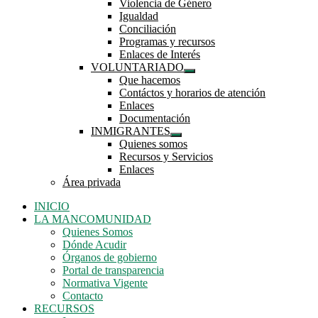
Violencia de Género
submenú
Igualdad
Conciliación
Programas y recursos
Enlaces de Interés
VOLUNTARIADO
Mostrar
Que hacemos
el
Contáctos y horarios de atención
submenú
Enlaces
Documentación
INMIGRANTES
Mostrar
Quienes somos
el
Recursos y Servicios
submenú
Enlaces
Área privada
INICIO
LA MANCOMUNIDAD
Quienes Somos
Dónde Acudir
Órganos de gobierno
Portal de transparencia
Normativa Vigente
Contacto
RECURSOS