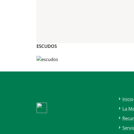
ESCUDOS
Inicio
La M
Recur
Servi