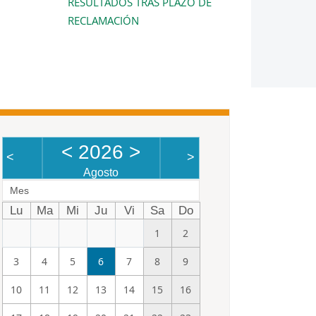
RESULTADOS TRAS PLAZO DE
RECLAMACIÓN
<
2026
>
<
>
Agosto
Mes
Lu
Ma
Mi
Ju
Vi
Sa
Do
1
2
3
4
5
6
7
8
9
10
11
12
13
14
15
16