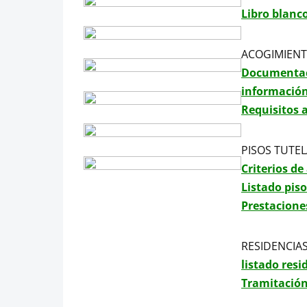
Libro blanc
ACOGIMIENT
Documentac
informació
Requisitos 
PISOS TUTE
Criterios d
Listado pis
Prestacione
RESIDENCIA
listado res
Tramitación