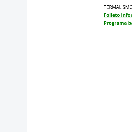
TERMALISMO
Folleto inf
Programa b