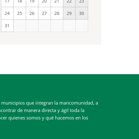
17
18
19
20
21
22
23
24
25
26
27
28
29
30
31
ez municipios que integran la mancomunidad, a
contrar de manera directa y ágil toda la
ocer quienes somos y qué hacemos en los