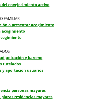
o del envejecimiento activo
O FAMILIAR
ión a presentar acogimiento
n acogimiento
acogimiento
LADOS
e adjudicación y baremo
os tutelados
s y aportación usuarios
S
idencia personas mayores
 plazas residencias mayores