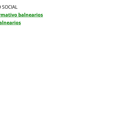
 SOCIAL
ormativo balnearios
alnearios