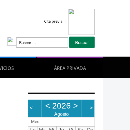
Cita previa
Buscar:
VICIOS
ÁREA PRIVADA
<
2026
>
<
>
Agosto
Mes
Lu
Ma
Mi
Ju
Vi
Sa
Do