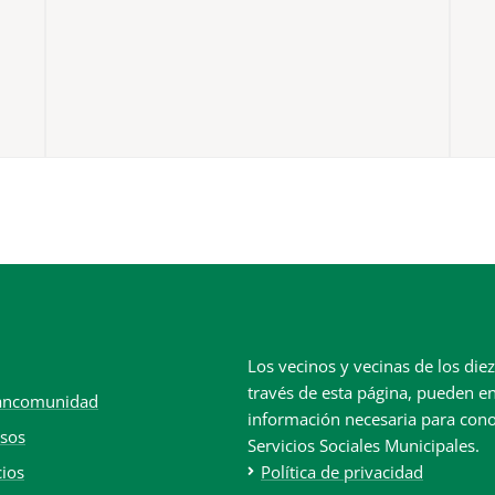
Los vecinos y vecinas de los di
través de esta página, pueden en
ancomunidad
información necesaria para con
sos
Servicios Sociales Municipales.
cios
Política de privacidad