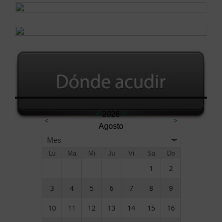
<
2026
>
<
>
Agosto
Mes
Lu
Ma
Mi
Ju
Vi
Sa
Do
1
2
3
4
5
6
7
8
9
10
11
12
13
14
15
16