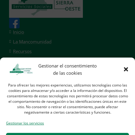
Inicio
La Mancomunidad
Recursos
Servicios
Gestionar el consentimiento
Área privada
de las cookies
Portal de transparencia
Para ofrecer las mejores experiencias, utilizamos tecnologías como las
Los vecinos y vecinas de los diez municipios que
cookies para almacenar y/o acceder a la información del dispositivo. El
consentimiento de estas tecnologías nos permitirá procesar datos como
integran la mancomunidad, a través de esta página,
el comportamiento de navegación o las identificaciones únicas en este
pueden encontrar de manera directa y ágil toda la
sitio. No consentir o retirar el consentimiento, puede afectar
información necesaria para conocer quienes somos y
negativamente a ciertas características y funciones.
qué hacemos en los Servicios Sociales Municipales.
Gestionar los servicios
Política de privacidad