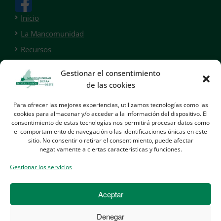
Inicio
La Mancomunidad
Recursos
Servicios
Gestionar el consentimiento
Área privada
de las cookies
Portal de transparencia
Para ofrecer las mejores experiencias, utilizamos tecnologías como las
Los vecinos y vecinas de los diez municipios que
cookies para almacenar y/o acceder a la información del dispositivo. El
consentimiento de estas tecnologías nos permitirá procesar datos como
integran la mancomunidad, a través de esta página,
el comportamiento de navegación o las identificaciones únicas en este
pueden encontrar de manera directa y ágil toda la
sitio. No consentir o retirar el consentimiento, puede afectar
información necesaria para conocer quienes somos y
negativamente a ciertas características y funciones.
qué hacemos en los Servicios Sociales Municipales.
Gestionar los servicios
Política de privacidad
Aviso legal
Aceptar
Política de cookies
Denegar
Contacto