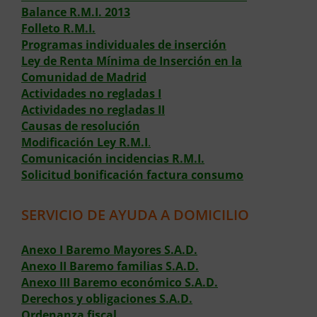
Balance R.M.I. 2013
Folleto R.M.I.
Programas individuales de inserción
Ley de Renta Mínima de Inserción en la
Comunidad de Madrid
Actividades no regladas I
Actividades no regladas II
Causas de resolución
Modificación Ley R.M.I
.
Comunicación incidencias R.M.I.
Solicitud bonificación factura consumo
SERVICIO DE AYUDA A DOMICILIO
Anexo I Baremo Mayores S.A.D.
Anexo II Baremo familias S.A.D.
Anexo III Baremo económico S.A.D.
Derechos y obligaciones S.A.D.
Ordenanza fiscal