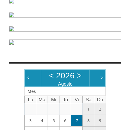
<
2026
>
<
>
Agosto
Mes
Lu
Ma
Mi
Ju
Vi
Sa
Do
1
2
3
4
5
6
7
8
9