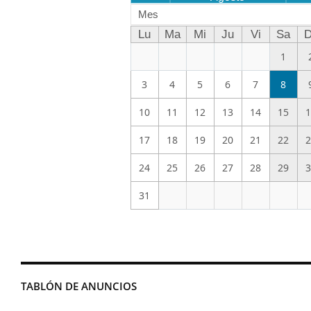
Mes
Lu
Ma
Mi
Ju
Vi
Sa
D
1
3
4
5
6
7
8
10
11
12
13
14
15
1
17
18
19
20
21
22
2
24
25
26
27
28
29
3
31
TABLÓN DE ANUNCIOS