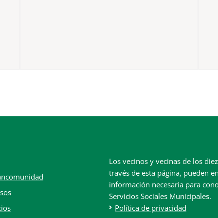
Los vecinos y vecinas de los di
través de esta página, pueden en
ancomunidad
información necesaria para con
sos
Servicios Sociales Municipales.
cios
Política de privacidad