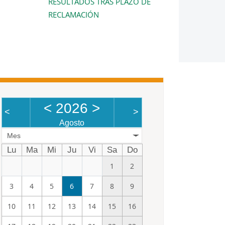
RESULTADOS TRAS PLAZO DE
RECLAMACIÓN
<
2026
>
<
>
Agosto
Mes
Lu
Ma
Mi
Ju
Vi
Sa
Do
1
2
3
4
5
6
7
8
9
10
11
12
13
14
15
16