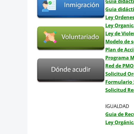
Guia didácti
Guia didácti
Ley Ordenes
Ley Organic
Ley de Viol
Modelo de so
Plan de Acci
Programa 
Red de PM
Solicitud O
Formulario 
Solicitud Re
IGUALDAD
Guia de Rec
Ley Orgánic