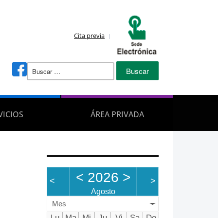
Cita previa
Buscar:
VICIOS
ÁREA PRIVADA
<
2026
>
<
>
Agosto
Mes
Lu
Ma
Mi
Ju
Vi
Sa
Do