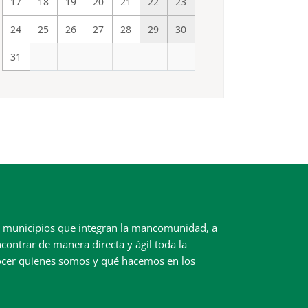
17
18
19
20
21
22
23
24
25
26
27
28
29
30
31
ez municipios que integran la mancomunidad, a
contrar de manera directa y ágil toda la
ocer quienes somos y qué hacemos en los