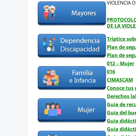
VIOLENCIA 
PROTOCOLO 
DE LA VIOL
Tríptico sob
Plan de seg
Plan de seg
012 – Mujer
016
CIMASCAM
Conoce tus 
Derechos lab
Guia de rec
Guia del bu
Guia didácti
Guia didácti