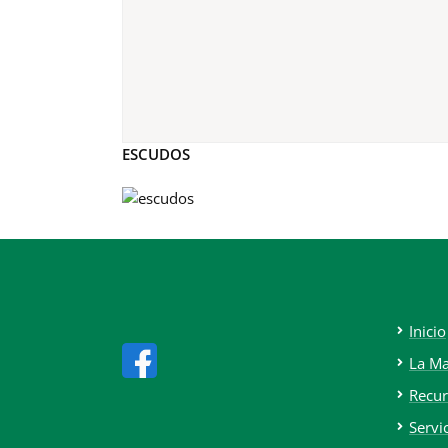
ESCUDOS
Inicio
La M
Recur
Servi