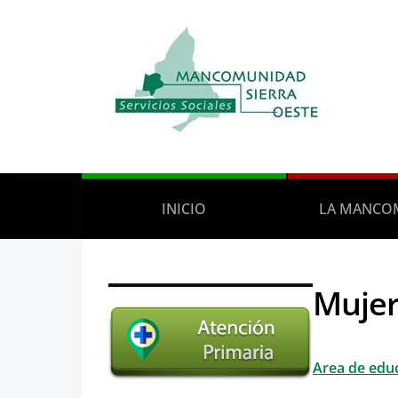
INICIO
LA MANCO
Muje
Area de edu