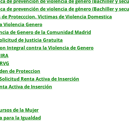
ca de prevención de violencia de género (Bachiller y sec
ca de prevención de violencia de género (Bachiller y secu
 de Protecccion. Victimas de Violencia Domestica
a Violencia Genero
encia de Genero de la Comunidad Madrid
licitud de Justicia Gratuita
on Integral contra la Violencia de Genero
MIRA
ORVG
rden de Proteccion
Solicitud Renta Activa de Inserción
nta Activa de Inserción
ursos de la Mujer
a para la Igualdad