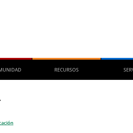
MUNIDAD
RECURSOS
SER
r
cación