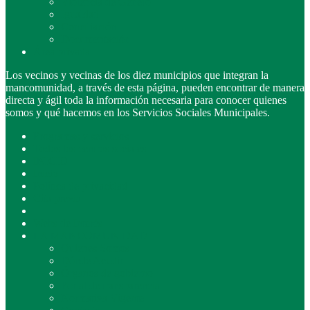
Violencia de Género
Igualdad
Conciliación
Documentación
Área privada
Los vecinos y vecinas de los diez municipios que integran la
mancomunidad, a través de esta página, pueden encontrar de manera
directa y ágil toda la información necesaria para conocer quienes
somos y qué hacemos en los Servicios Sociales Municipales.
Programas y servicios
Todos los centros sociales
INICIO
Inicio
Política de privacidad
Cita previa
Webs de Interés
LA MANCOMUNIDAD
Quienes Somos
Dónde Acudir
Órganos de gobierno
Portal de transparencia
Normativa Vigente