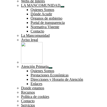
Webs de Interés
LA MANCOMUNIDAD
Mostrar
Quienes Somos
el
Dónde Acudir
submenú
Órganos de gobierno
Portal de transparencia
Normativa Vigente
Contacto
La Mancomunidad
Aviso legal
Atención Primaria
Mostrar
Quienes Somos
el
Prestaciones Económicas
submenú
Direcciones y Horario de Atención
Enlaces
Donde estamos
Recursos
Política de cookies
Contacto
Servicios