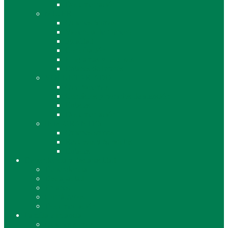
Documentación
MUJER
Quienes Somos
Violencia de Género
Igualdad
Conciliación
Programas y recursos
Enlaces de Interés
VOLUNTARIADO
Que hacemos
Contáctos y horarios de atención
Enlaces
Documentación
INMIGRANTES
Quienes somos
Recursos y Servicios
Enlaces
Dependencia y discapacidad
Dependencia
Discapaciad
Enlaces
Contáctenos
Documentación
Familia e infancia
Quienes somos