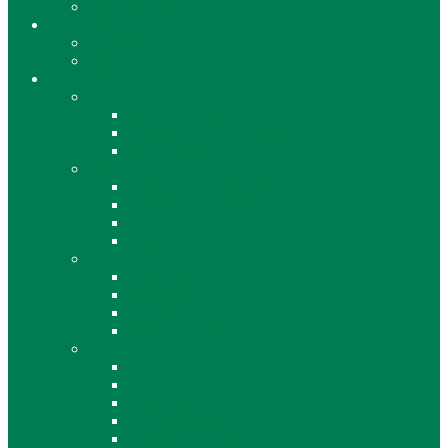
Documentación
RECURSOS
Impresos
Documentación
SERVICIOS
ATENCIÓN PRIMARIA
Quienes Somos
Prestaciones Económicas
Dónde Acudir
MAYORES
Programa de Mayores
Asociación de Mayores
Enlaces
Documentación
DEPENDENCIA Y DISCAPACIDAD
Dependencia
Discapacidad
Enlaces
Documentación
FAMILIAS NUMEROSAS
Quienes somos
Quienes son
Programas
Beneficios sociales
Recursos y enlaces de interés