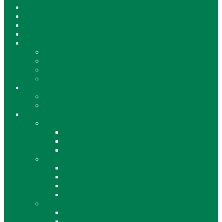
Servicios
Contacto
Área privada
Portal de transparencia
Mayores
Quienes Somos
Asociación de Mayores
Enlaces
Documentación
RECURSOS
Impresos
Documentación
SERVICIOS
ATENCIÓN PRIMARIA
Quienes Somos
Prestaciones Económicas
Dónde Acudir
MAYORES
Programa de Mayores
Asociación de Mayores
Enlaces
Documentación
DEPENDENCIA Y DISCAPACIDAD
Dependencia
Discapacidad