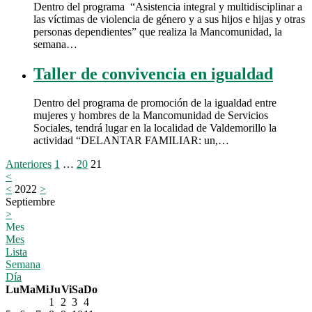
Dentro del programa “Asistencia integral y multidisciplinar a
las víctimas de violencia de género y a sus hijos e hijas y otras
personas dependientes” que realiza la Mancomunidad, la
semana…
Taller de convivencia en igualdad
Dentro del programa de promoción de la igualdad entre
mujeres y hombres de la Mancomunidad de Servicios
Sociales, tendrá lugar en la localidad de Valdemorillo la
actividad “DELANTAR FAMILIAR: un,…
Paginación
Anteriores
1
…
20
21
<
de
<
2022
>
entradas
Septiembre
>
Mes
Mes
Lista
Semana
Día
Lu
Ma
Mi
Ju
Vi
Sa
Do
1
2
3
4