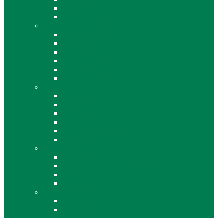
Enlaces
Documentación
FAMILIAS NUMEROSAS
Quienes somos
Quienes son
Programas
Beneficios sociales
Recursos y enlaces de interés
Documentación
MUJER
Quienes Somos
Violencia de Género
Igualdad
Conciliación
Programas y recursos
Enlaces de Interés
VOLUNTARIADO
Que hacemos
Contáctos y horarios de atención
Enlaces
Documentación
INMIGRANTES
Quienes somos
Recursos y Servicios