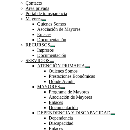
Contacto
Área privada
Portal de transparencia
Mayores
Mostrar
Quienes Somos
el
Asociación de Mayores
submenú
Enlaces
Documentación
RECURSOS
Mostrar
Impresos
el
Documentación
submenú
SERVICIOS
Mostrar
ATENCIÓN PRIMARIA
el
Mostrar
Quienes Somos
submenú
el
Prestaciones Económicas
submenú
Dónde Acudir
MAYORES
Mostrar
Programa de Mayores
el
Asociación de Mayores
submenú
Enlaces
Documentación
DEPENDENCIA Y DISCAPACIDAD
Mostrar
Dependencia
el
Discapacidad
submenú
Enlaces