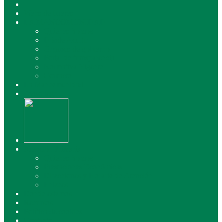
Webs de Interés
LA MANCOMUNIDAD
Quienes Somos
Dónde Acudir
Órganos de gobierno
Portal de transparencia
Normativa Vigente
Contacto
La Mancomunidad
Aviso legal
Atención Primaria
Quienes Somos
Prestaciones Económicas
Direcciones y Horario de Atención
Enlaces
Donde estamos
Recursos
Política de cookies
Contacto