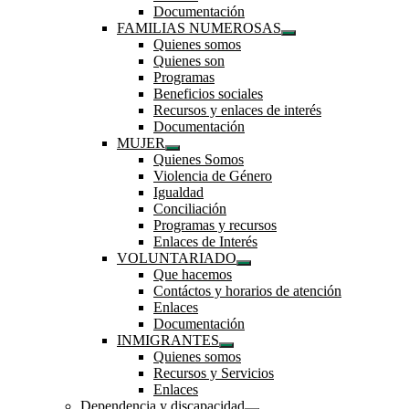
Documentación
FAMILIAS NUMEROSAS
Mostrar
Quienes somos
el
Quienes son
submenú
Programas
Beneficios sociales
Recursos y enlaces de interés
Documentación
MUJER
Mostrar
Quienes Somos
el
Violencia de Género
submenú
Igualdad
Conciliación
Programas y recursos
Enlaces de Interés
VOLUNTARIADO
Mostrar
Que hacemos
el
Contáctos y horarios de atención
submenú
Enlaces
Documentación
INMIGRANTES
Mostrar
Quienes somos
el
Recursos y Servicios
submenú
Enlaces
Dependencia y discapacidad