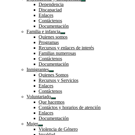
Mostrar
Dependencia
el
Discapaciad
submenú
Enlaces
Contáctenos
Documentación
Familia e infancia
Mostrar
Quienes somos
el
Programas
submenú
Recursos y enlaces de interés
Familias numerosas
Contáctenos
Documentación
Inmigrantes
Mostrar
Quienes Somos
el
Recursos y Servicios
submenú
Enlaces
Contáctenos
Voluntariado
Mostrar
Que hacemos
el
Contáctos y horarios de atención
submenú
Enlaces
Documentación
Mujer
Mostrar
Violencia de Género
el
Igualdad