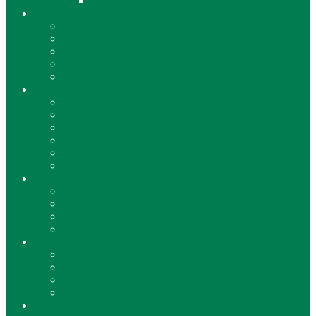
Enlaces
Dependencia y discapacidad
Dependencia
Discapaciad
Enlaces
Contáctenos
Documentación
Familia e infancia
Quienes somos
Programas
Recursos y enlaces de interés
Familias numerosas
Contáctenos
Documentación
Inmigrantes
Quienes Somos
Recursos y Servicios
Enlaces
Contáctenos
Voluntariado
Que hacemos
Contáctos y horarios de atención
Enlaces
Documentación
Mujer