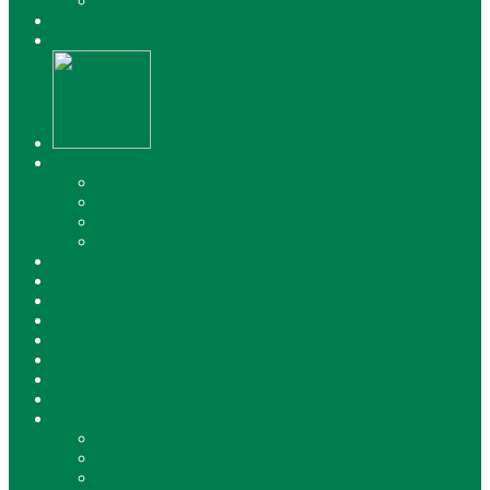
Contacto
La Mancomunidad
Aviso legal
Atención Primaria
Quienes Somos
Prestaciones Económicas
Direcciones y Horario de Atención
Enlaces
Donde estamos
Recursos
Política de cookies
Contacto
Servicios
Contacto
Área privada
Portal de transparencia
Mayores
Quienes Somos
Asociación de Mayores
Enlaces