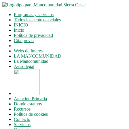
Saltar
al
Programas y servicios
contenido
Todos los centros sociales
INICIO
Inicio
Política de privacidad
Cita previa
Webs de Interés
LA MANCOMUNIDAD
La Mancomunidad
Aviso legal
Atención Primaria
Donde estamos
Recursos
Política de cookies
Contacto
Servicios