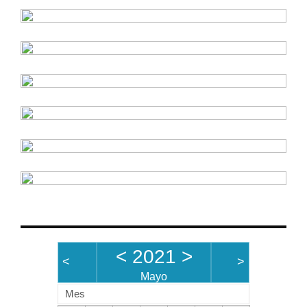
<
2021
>
<
>
Mayo
Mes